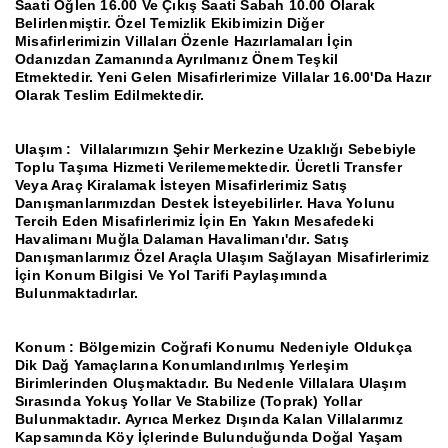
Saati Öğlen 16.00 Ve Çıkış Saati Sabah 10.00 Olarak
Belirlenmiştir.
Özel Temizlik Ekibimizin Diğer
Misafirlerimizin Villaları Özenle Hazırlamaları İçin
Odanızdan Zamanında Ayrılmanız Önem Teşkil
Etmektedir.
Yeni Gelen Misafirlerimize Villalar 16.00'Da Hazır
Olarak Teslim Edilmektedir.
Ulaşım :
Villalarımızın Şehir Merkezine Uzaklığı Sebebiyle
Toplu Taşıma Hizmeti Verilememektedir.
Ücretli Transfer
Veya Araç Kiralamak İsteyen Misafirlerimiz Satış
Danışmanlarımızdan Destek İsteyebilirler.
Hava Yolunu
Tercih Eden Misafirlerimiz İçin En Yakın Mesafedeki
Havalimanı Muğla Dalaman Havalimanı'dır.
Satış
Danışmanlarımız Özel Araçla Ulaşım Sağlayan Misafirlerimiz
İçin Konum Bilgisi Ve Yol Tarifi Paylaşımında
Bulunmaktadırlar.
Konum
: Bölgemizin Coğrafi Konumu Nedeniyle Oldukça
Dik Dağ Yamaçlarına Konumlandırılmış Yerleşim
Birimlerinden Oluşmaktadır.
Bu Nedenle Villalara Ulaşım
Sırasında Yokuş Yollar Ve Stabilize (Toprak) Yollar
Bulunmaktadır.
Ayrıca Merkez Dışında Kalan Villalarımız
Kapsamında Köy İçlerinde Bulunduğunda Doğal Yaşam