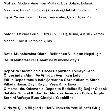
Mutfak
: Modern Amerikan Mutfak.
; Buz Dolabı, Bulaşık
Makinesi, Fırın 4’lü Ocak (ankastre),Elektrikli Su Isıtıcı, 4
Kişilik Yemek Takımı, Tava, Tencereler, Çatal Bıçak Vb.
Salon:
Oturma Grubu, Uydu TV (LCD), Klima, 4 Kişilik Yemek
Masası, Havuz Terasına Çıkış
Not :
Muhafazakar Olarak Belirlenen Villaların Hepsi İçin
%100 Muhafazakar Garantisi Vermemekteyiz.
Depozito Ödemeleri :
Hasar Depozitosu Villaya Giriş
Öncesinden Alınır Ve Villadan Ayrılırken İade
Edilir.
Depozitonun İade Şartlarına Göre Kullanım Süresi
Villada Hasar, Zayi, Kayıp, Veya Kırık Eşya
Olmamalıdır.
Ödemenizi Depozito Bedeline Eş Değer Olacak
Şekilde Güncel Kurlar Baz Alınarak Amerikan Doları, İngiliz
Sterlini Ve/Veya Euro Cinsiyle Yapabiliriz.
Giriş Ve Çıkış Bilgileri :
Her Villamızda Yeni Misafir Giriş