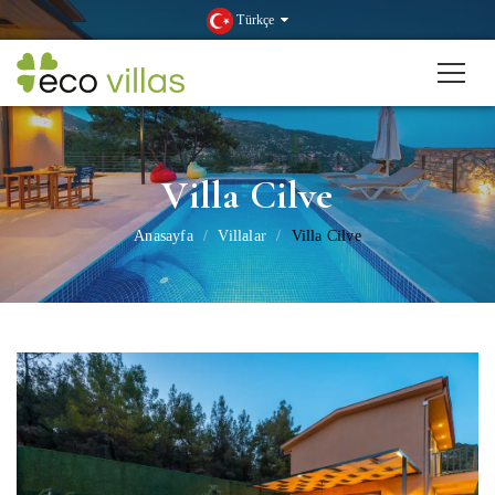
Türkçe
Villa Cilve
Anasayfa
Villalar
Villa Cilve