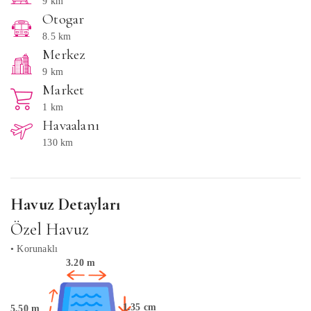
9 km
Otogar
8.5 km
Merkez
9 km
Market
1 km
Havaalanı
130 km
Havuz Detayları
Özel Havuz
• Korunaklı
3.20 m
1.35 cm
5.50 m