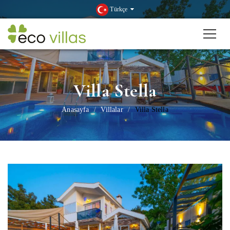
Türkçe
Villa Stella
Anasayfa
Villalar
Villa Stella