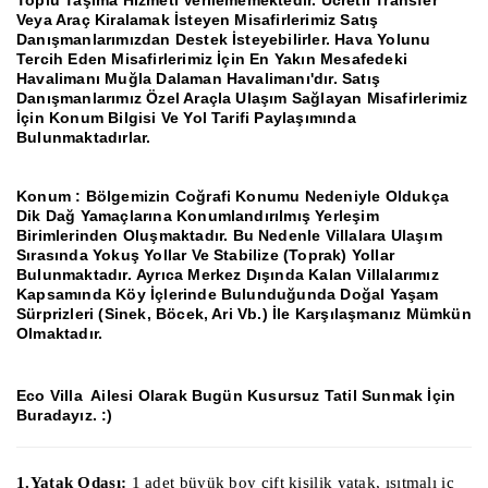
Veya Araç Kiralamak İsteyen Misafirlerimiz Satış
Danışmanlarımızdan Destek İsteyebilirler.
Hava Yolunu
Tercih Eden Misafirlerimiz İçin En Yakın Mesafedeki
Havalimanı Muğla Dalaman Havalimanı'dır.
Satış
Danışmanlarımız Özel Araçla Ulaşım Sağlayan Misafirlerimiz
İçin Konum Bilgisi Ve Yol Tarifi Paylaşımında
Bulunmaktadırlar.
Konum
: Bölgemizin Coğrafi Konumu Nedeniyle Oldukça
Dik Dağ Yamaçlarına Konumlandırılmış Yerleşim
Birimlerinden Oluşmaktadır.
Bu Nedenle Villalara Ulaşım
Sırasında Yokuş Yollar Ve Stabilize (Toprak) Yollar
Bulunmaktadır.
Ayrıca Merkez Dışında Kalan Villalarımız
Kapsamında Köy İçlerinde Bulunduğunda Doğal Yaşam
Sürprizleri (Sinek, Böcek, Ari Vb.) İle Karşılaşmanız Mümkün
Olmaktadır.
Eco Villa Ailesi Olarak Bugün Kusursuz Tatil Sunmak İçin
Buradayız.
:)
1.Yatak Odası:
1 adet büyük boy çift kişilik yatak, ısıtmalı iç