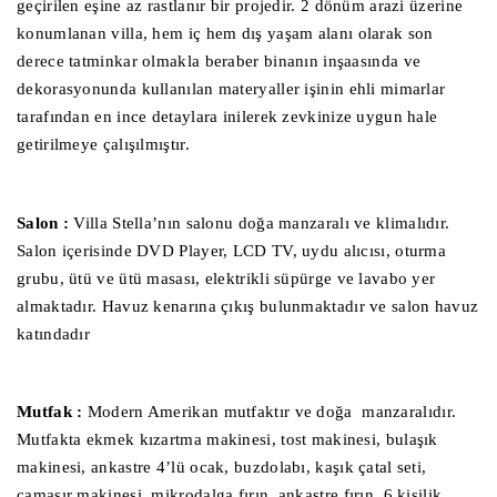
geçirilen eşine az rastlanır bir projedir. 2 dönüm arazi üzerine
konumlanan villa, hem iç hem dış yaşam alanı olarak son
derece tatminkar olmakla beraber binanın inşaasında ve
dekorasyonunda kullanılan materyaller işinin ehli mimarlar
tarafından en ince detaylara inilerek zevkinize uygun hale
getirilmeye çalışılmıştır.
Salon :
Villa Stella’nın salonu doğa manzaralı ve klimalıdır.
Salon içerisinde DVD Player, LCD TV, uydu alıcısı, oturma
grubu, ütü ve ütü masası, elektrikli süpürge ve lavabo yer
almaktadır. Havuz kenarına çıkış bulunmaktadır ve salon havuz
katındadır
Mutfak :
Modern Amerikan mutfaktır ve doğa manzaralıdır.
Mutfakta ekmek kızartma makinesi, tost makinesi, bulaşık
makinesi, ankastre 4’lü ocak, buzdolabı, kaşık çatal seti,
çamaşır makinesi, mikrodalga fırın, ankastre fırın, 6 kişilik