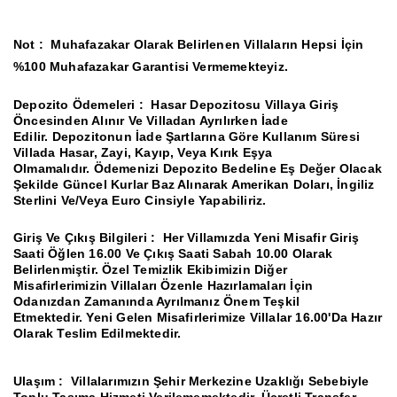
Not :
Muhafazakar Olarak Belirlenen Villaların Hepsi İçin
%100 Muhafazakar Garantisi Vermemekteyiz.
Depozito Ödemeleri :
Hasar Depozitosu Villaya Giriş
Öncesinden Alınır Ve Villadan Ayrılırken İade
Edilir.
Depozitonun İade Şartlarına Göre Kullanım Süresi
Villada Hasar, Zayi, Kayıp, Veya Kırık Eşya
Olmamalıdır.
Ödemenizi Depozito Bedeline Eş Değer Olacak
Şekilde Güncel Kurlar Baz Alınarak Amerikan Doları, İngiliz
Sterlini Ve/Veya Euro Cinsiyle Yapabiliriz.
Giriş Ve Çıkış Bilgileri :
Her Villamızda Yeni Misafir Giriş
Saati Öğlen 16.00 Ve Çıkış Saati Sabah 10.00 Olarak
Belirlenmiştir.
Özel Temizlik Ekibimizin Diğer
Misafirlerimizin Villaları Özenle Hazırlamaları İçin
Odanızdan Zamanında Ayrılmanız Önem Teşkil
Etmektedir.
Yeni Gelen Misafirlerimize Villalar 16.00'Da Hazır
Olarak Teslim Edilmektedir.
Ulaşım :
Villalarımızın Şehir Merkezine Uzaklığı Sebebiyle
Toplu Taşıma Hizmeti Verilememektedir.
Ücretli Transfer