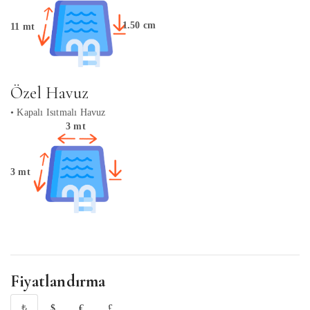
1.50 cm
11 mt
Özel Havuz
• Kapalı Isıtmalı Havuz
3 mt
3 mt
Fiyatlandırma
₺
$
€
£