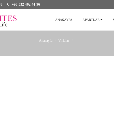
48
+90 532 402 44 96
ANASAYFA
APARTLAR
Anasayfa
Villalar