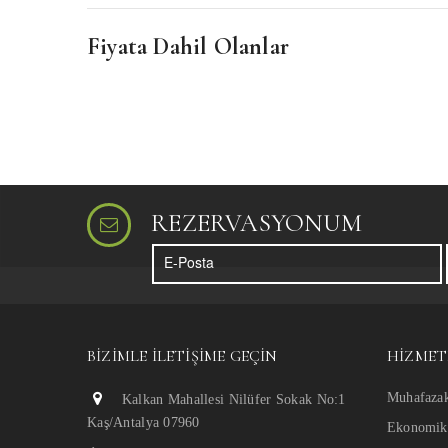
Fiyata Dahil Olanlar
REZERVASYONUM
BIZIMLE İLETIŞIME GEÇIN
HIZMET
Muhafazak
Kalkan Mahallesi Nilüfer Sokak No:1
Kaş/Antalya 07960
Ekonomik 