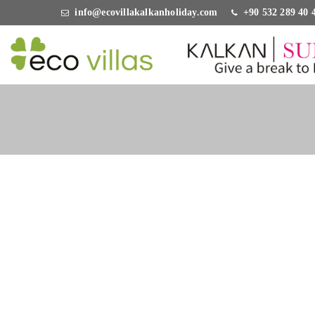
info@ecovillakalkanholiday.com
+90 532 289 40 