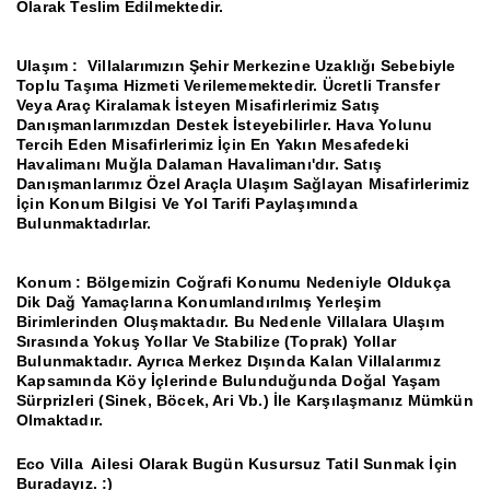
Olarak Teslim Edilmektedir.
Ulaşım :
Villalarımızın Şehir Merkezine Uzaklığı Sebebiyle
Toplu Taşıma Hizmeti Verilememektedir.
Ücretli Transfer
Veya Araç Kiralamak İsteyen Misafirlerimiz Satış
Danışmanlarımızdan Destek İsteyebilirler.
Hava Yolunu
Tercih Eden Misafirlerimiz İçin En Yakın Mesafedeki
Havalimanı Muğla Dalaman Havalimanı'dır.
Satış
Danışmanlarımız Özel Araçla Ulaşım Sağlayan Misafirlerimiz
İçin Konum Bilgisi Ve Yol Tarifi Paylaşımında
Bulunmaktadırlar.
Konum
: Bölgemizin Coğrafi Konumu Nedeniyle Oldukça
Dik Dağ Yamaçlarına Konumlandırılmış Yerleşim
Birimlerinden Oluşmaktadır.
Bu Nedenle Villalara Ulaşım
Sırasında Yokuş Yollar Ve Stabilize (Toprak) Yollar
Bulunmaktadır.
Ayrıca Merkez Dışında Kalan Villalarımız
Kapsamında Köy İçlerinde Bulunduğunda Doğal Yaşam
Sürprizleri (Sinek, Böcek, Ari Vb.) İle Karşılaşmanız Mümkün
Olmaktadır.
Eco Villa Ailesi Olarak Bugün Kusursuz Tatil Sunmak İçin
Buradayız.
:)