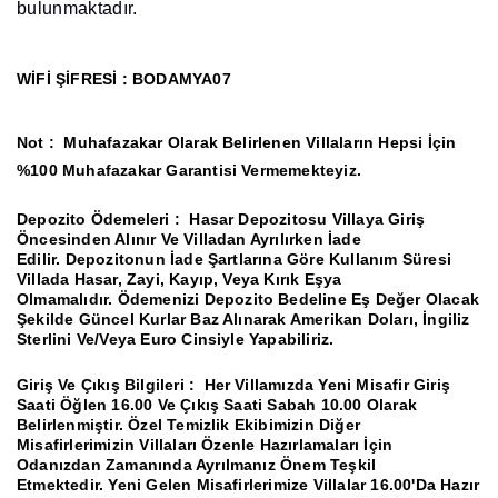
bulunmaktadır.
WİFİ ŞİFRESİ : BODAMYA07
Not :
Muhafazakar Olarak Belirlenen Villaların Hepsi İçin
%100 Muhafazakar Garantisi Vermemekteyiz.
Depozito Ödemeleri :
Hasar Depozitosu Villaya Giriş
Öncesinden Alınır Ve Villadan Ayrılırken İade
Edilir.
Depozitonun İade Şartlarına Göre Kullanım Süresi
Villada Hasar, Zayi, Kayıp, Veya Kırık Eşya
Olmamalıdır.
Ödemenizi Depozito Bedeline Eş Değer Olacak
Şekilde Güncel Kurlar Baz Alınarak Amerikan Doları, İngiliz
Sterlini Ve/Veya Euro Cinsiyle Yapabiliriz.
Giriş Ve Çıkış Bilgileri :
Her Villamızda Yeni Misafir Giriş
Saati Öğlen 16.00 Ve Çıkış Saati Sabah 10.00 Olarak
Belirlenmiştir.
Özel Temizlik Ekibimizin Diğer
Misafirlerimizin Villaları Özenle Hazırlamaları İçin
Odanızdan Zamanında Ayrılmanız Önem Teşkil
Etmektedir.
Yeni Gelen Misafirlerimize Villalar 16.00'Da Hazır