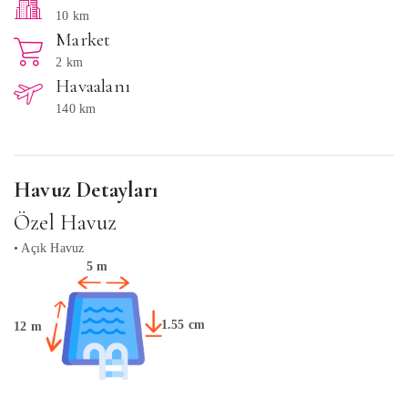
10 km
Market
2 km
Havaalanı
140 km
Havuz Detayları
Özel Havuz
• Açık Havuz
5 m
1.55 cm
12 m