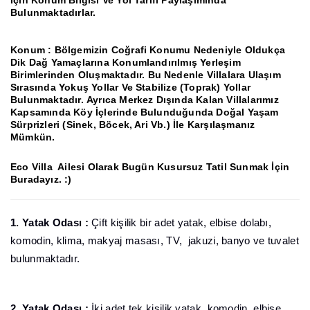
Bulunmaktadırlar.
Konum
: Bölgemizin Coğrafi Konumu Nedeniyle Oldukça
Dik Dağ Yamaçlarına Konumlandırılmış Yerleşim
Birimlerinden Oluşmaktadır.
Bu Nedenle Villalara Ulaşım
Sırasında Yokuş Yollar Ve Stabilize (Toprak) Yollar
Bulunmaktadır.
Ayrıca Merkez Dışında Kalan Villalarımız
Kapsamında Köy İçlerinde Bulunduğunda Doğal Yaşam
Sürprizleri (Sinek, Böcek, Ari Vb.) İle Karşılaşmanız
Mümkün.
Eco Villa Ailesi Olarak Bugün Kusursuz Tatil Sunmak İçin
Buradayız.
:)
1. Yatak Odası :
Çift kişilik bir adet yatak, elbise dolabı,
komodin, klima, makyaj masası, TV, jakuzi, banyo ve tuvalet
bulunmaktadır.
2. Yatak Odası :
İki adet tek kişilik yatak, komodin, elbise