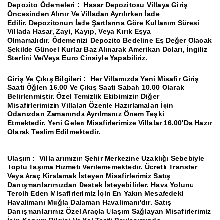
Depozito Ödemeleri :
Hasar Depozitosu Villaya Giriş
Öncesinden Alınır Ve Villadan Ayrılırken İade
Edilir.
Depozitonun İade Şartlarına Göre Kullanım Süresi
Villada Hasar, Zayi, Kayıp, Veya Kırık Eşya
Olmamalıdır.
Ödemenizi Depozito Bedeline Eş Değer Olacak
Şekilde Güncel Kurlar Baz Alınarak Amerikan Doları, İngiliz
Sterlini Ve/Veya Euro Cinsiyle Yapabiliriz.
Giriş Ve Çıkış Bilgileri :
Her Villamızda Yeni Misafir Giriş
Saati Öğlen 16.00 Ve Çıkış Saati Sabah 10.00 Olarak
Belirlenmiştir.
Özel Temizlik Ekibimizin Diğer
Misafirlerimizin Villaları Özenle Hazırlamaları İçin
Odanızdan Zamanında Ayrılmanız Önem Teşkil
Etmektedir.
Yeni Gelen Misafirlerimize Villalar 16.00'Da Hazır
Olarak Teslim Edilmektedir.
Ulaşım :
Villalarımızın Şehir Merkezine Uzaklığı Sebebiyle
Toplu Taşıma Hizmeti Verilememektedir.
Ücretli Transfer
Veya Araç Kiralamak İsteyen Misafirlerimiz Satış
Danışmanlarımızdan Destek İsteyebilirler.
Hava Yolunu
Tercih Eden Misafirlerimiz İçin En Yakın Mesafedeki
Havalimanı Muğla Dalaman Havalimanı'dır.
Satış
Danışmanlarımız Özel Araçla Ulaşım Sağlayan Misafirlerimiz
İçin Konum Bilgisi Ve Yol Tarifi Paylaşımında