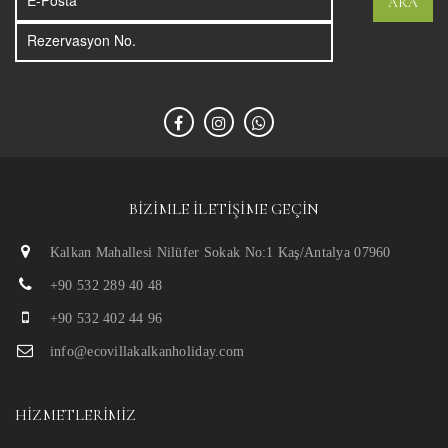
ARA
BIZIMLE İLETIŞIME GEÇIN
Kalkan Mahallesi Nilüfer Sokak No:1 Kaş/Antalya 07960
+90 532 289 40 48
+90 532 402 44 96
info@ecovillakalkanholiday.com
HIZMETLERIMIZ