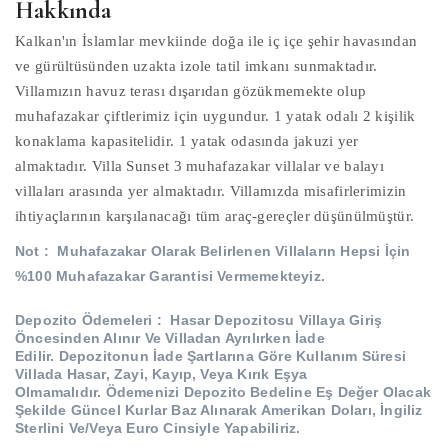
Hakkında
Kalkan'ın İslamlar mevkiinde doğa ile iç içe şehir havasından
ve gürültüsünden uzakta izole tatil imkanı sunmaktadır.
Villamızın havuz terası dışarıdan gözükmemekte olup
muhafazakar çiftlerimiz için uygundur. 1 yatak odalı 2 kişilik
konaklama kapasitelidir. 1 yatak odasında jakuzi yer
almaktadır. Villa Sunset 3 muhafazakar villalar ve balayı
villaları arasında yer almaktadır. Villamızda misafirlerimizin
ihtiyaçlarının karşılanacağı tüm araç-gereçler düşünülmüştür.
Not :
Muhafazakar Olarak Belirlenen Villaların Hepsi İçin
%100 Muhafazakar Garantisi Vermemekteyiz.
Depozito Ödemeleri :
Hasar Depozitosu Villaya Giriş
Öncesinden Alınır Ve Villadan Ayrılırken İade
Edilir.
Depozitonun İade Şartlarına Göre Kullanım Süresi
Villada Hasar, Zayi, Kayıp, Veya Kırık Eşya
Olmamalıdır.
Ödemenizi Depozito Bedeline Eş Değer Olacak
Şekilde Güncel Kurlar Baz Alınarak Amerikan Doları, İngiliz
Sterlini Ve/Veya Euro Cinsiyle Yapabiliriz.