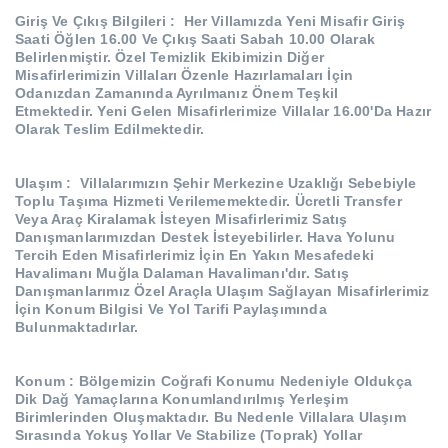
Giriş Ve Çıkış Bilgileri :
Her Villamızda Yeni Misafir Giriş
Saati Öğlen 16.00 Ve Çıkış Saati Sabah 10.00 Olarak
Belirlenmiştir.
Özel Temizlik Ekibimizin Diğer
Misafirlerimizin Villaları Özenle Hazırlamaları İçin
Odanızdan Zamanında Ayrılmanız Önem Teşkil
Etmektedir.
Yeni Gelen Misafirlerimize Villalar 16.00'Da Hazır
Olarak Teslim Edilmektedir.
Ulaşım :
Villalarımızın Şehir Merkezine Uzaklığı Sebebiyle
Toplu Taşıma Hizmeti Verilememektedir.
Ücretli Transfer
Veya Araç Kiralamak İsteyen Misafirlerimiz Satış
Danışmanlarımızdan Destek İsteyebilirler.
Hava Yolunu
Tercih Eden Misafirlerimiz İçin En Yakın Mesafedeki
Havalimanı Muğla Dalaman Havalimanı'dır.
Satış
Danışmanlarımız Özel Araçla Ulaşım Sağlayan Misafirlerimiz
İçin Konum Bilgisi Ve Yol Tarifi Paylaşımında
Bulunmaktadırlar.
Konum
: Bölgemizin Coğrafi Konumu Nedeniyle Oldukça
Dik Dağ Yamaçlarına Konumlandırılmış Yerleşim
Birimlerinden Oluşmaktadır.
Bu Nedenle Villalara Ulaşım
Sırasında Yokuş Yollar Ve Stabilize (Toprak) Yollar