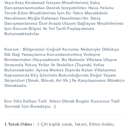
Veya Araç Kiralamak İsteyen Misafirlerimiz Satış
Danışmanlarımızdan Destek İsteyebilirler.
Hava Yolunu
Tercih Eden Misafirlerimiz İçin En Yakın Mesafedeki
Havalimanı Muğla Dalaman Havalimanı'dır.
Satış
Danışmanlarımız Özel Araçla Ulaşım Sağlayan Misafirlerimiz
İçin Konum Bilgisi Ve Yol Tarifi Paylaşımında
Bulunmaktadırlar.
Konum
: Bölgemizin Coğrafi Konumu Nedeniyle Oldukça
Dik Dağ Yamaçlarına Konumlandırılmış Yerleşim
Birimlerinden Oluşmaktadır.
Bu Nedenle Villalara Ulaşım
Sırasında Yokuş Yollar Ve Stabilize (Toprak) Yollar
Bulunmaktadır.
Ayrıca Merkez Dışında Kalan Villalarımız
Kapsamında Köy İçlerinde Bulunduğunda Doğal Yaşam
Sürprizleri (Sinek, Böcek, Ari Vb.) İle Karşılaşmanız Mümkün
Olmaktadır.
Eco Villa Kalkan Tatil
Ailesi Olarak Bugün Kusursuz Tatil
Sunmak İçin Buradayız.
:)
1.Yatak Odası :
1 Çift kişilik yatak, Jakuzi, Elbise dolabı,