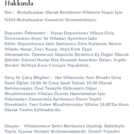
Hakkında
Not :
Muhafazakar Olarak Belirlenen Villaların Hepsi İçin
%100 Muhafazakar Garantisi Vermemekteyiz.
Depozito Ödemeleri :
Hasar Depozitosu Villaya Giriş
Öncesinden Alınır Ve Villadan Ayrılırken İade
Edilir.
Depozitonun İade Şartlarına Göre Kullanım Süresi
Villada Hasar, Zayi, Kayıp, Veya Kırık Eşya
Olmamalıdır.
Ödemenizi Depozito Bedeline Eş Değer Olacak
Şekilde Güncel Kurlar Baz Alınarak Amerikan Doları, İngiliz
Sterlini Ve/Veya Euro Cinsiyle Yapabiliriz.
Giriş Ve Çıkış Bilgileri :
Her Villamızda Yeni Misafir Giriş
Saati Öğlen 16.00 Ve Çıkış Saati Sabah 10.00 Olarak
Belirlenmiştir.
Özel Temizlik Ekibimizin Diğer
Misafirlerimizin Villaları Özenle Hazırlamaları İçin
Odanızdan Zamanında Ayrılmanız Önem Teşkil
Etmektedir.
Yeni Gelen Misafirlerimize Villalar 16.00'Da Hazır
Olarak Teslim Edilmektedir.
Ulaşım :
Villalarımızın Şehir Merkezine Uzaklığı Sebebiyle
Toplu Taşıma Hizmeti Verilememektedir.
Ücretli Transfer