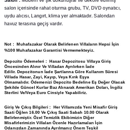
Salon :
Modern ve şık dokunuşlar ile dekore edilmiş
salon içerisinde rahat oturma grubu, TV, DVD oynatıcı,
uydu alıcısı, Langırt, klima yer almaktadır. Salondan
havuz terasına geçiş vardır.
Not :
Muhafazakar Olarak Belirlenen Villaların Hepsi İçin
%100 Muhafazakar Garantisi Vermemekteyiz.
Depozito Ödemeleri :
Hasar Depozitosu Villaya Giriş
Öncesinden Alınır Ve Villadan Ayrılırken İade
Edilir.
Depozitonun İade Şartlarına Göre Kullanım Süresi
Villada Hasar, Zayi, Kayıp, Veya Kırık Eşya
Olmamalıdır.
Ödemenizi Depozito Bedeline Eş Değer Olacak
Şekilde Güncel Kurlar Baz Alınarak Amerikan Doları, İngiliz
Sterlini Ve/Veya Euro Cinsiyle Yapabiliriz.
Giriş Ve Çıkış Bilgileri :
Her Villamızda Yeni Misafir Giriş
Saati Öğlen 16.00 Ve Çıkış Saati Sabah 10.00 Olarak
Belirlenmiştir.
Özel Temizlik Ekibimizin Diğer
Misafirlerimizin Villaları Özenle Hazırlamaları İçin
Odanızdan Zamanında Ayrılmanız Önem Teşkil