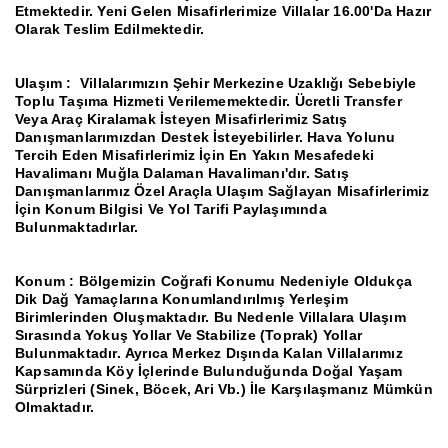
Etmektedir.
Yeni Gelen Misafirlerimize Villalar 16.00'Da Hazır
Olarak Teslim Edilmektedir.
Ulaşım :
Villalarımızın Şehir Merkezine Uzaklığı Sebebiyle
Toplu Taşıma Hizmeti Verilememektedir.
Ücretli Transfer
Veya Araç Kiralamak İsteyen Misafirlerimiz Satış
Danışmanlarımızdan Destek İsteyebilirler.
Hava Yolunu
Tercih Eden Misafirlerimiz İçin En Yakın Mesafedeki
Havalimanı Muğla Dalaman Havalimanı'dır.
Satış
Danışmanlarımız Özel Araçla Ulaşım Sağlayan Misafirlerimiz
İçin Konum Bilgisi Ve Yol Tarifi Paylaşımında
Bulunmaktadırlar.
Konum
: Bölgemizin Coğrafi Konumu Nedeniyle Oldukça
Dik Dağ Yamaçlarına Konumlandırılmış Yerleşim
Birimlerinden Oluşmaktadır.
Bu Nedenle Villalara Ulaşım
Sırasında Yokuş Yollar Ve Stabilize (Toprak) Yollar
Bulunmaktadır.
Ayrıca Merkez Dışında Kalan Villalarımız
Kapsamında Köy İçlerinde Bulunduğunda Doğal Yaşam
Sürprizleri (Sinek, Böcek, Ari Vb.) İle Karşılaşmanız Mümkün
Olmaktadır.