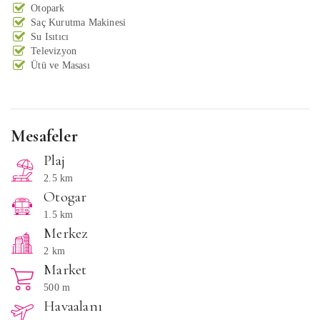
Otopark
Saç Kurutma Makinesi
Su Isıtıcı
Televizyon
Ütü ve Masası
Mesafeler
Plaj
2.5 km
Otogar
1.5 km
Merkez
2 km
Market
500 m
Havaalanı