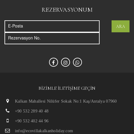
REZERVASYONUM
ARA
BIZIMLE İLETIŞIME GEÇIN
Kalkan Mahallesi Nilüfer Sokak No:1 Kaş/Antalya 07960
+90 532 289 40 48
+90 532 402 44 96
info@ecovillakalkanholiday.com