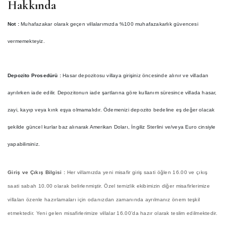
Hakkında
Not :
Muhafazakar olarak geçen villalarımızda %100 muhafazakarlık güvencesi
vermemekteyiz.
Depozito Prosedürü :
Hasar depozitosu villaya girişiniz öncesinde alınır ve villadan
ayrılırken iade edilir. Depozitonun iade şartlarına göre kullanım süresince villada hasar,
zayi, kayıp veya kırık eşya olmamalıdır. Ödemenizi depozito bedeline eş değer olacak
şekilde güncel kurlar baz alınarak Amerikan Doları, İngiliz Sterlini ve/veya Euro cinsiyle
yapabilirsiniz.
Giriş ve Çıkış Bilgisi :
Her villamızda yeni misafir giriş saati öğlen 16.00 ve çıkış
saati sabah 10.00 olarak belirlenmiştir. Özel temizlik ekibimizin diğer misafirlerimize
villaları özenle hazırlamaları için odanızdan zamanında ayrılmanız önem teşkil
etmektedir. Yeni gelen misafirlerimize villalar 16.00’da hazır olarak teslim edilmektedir.