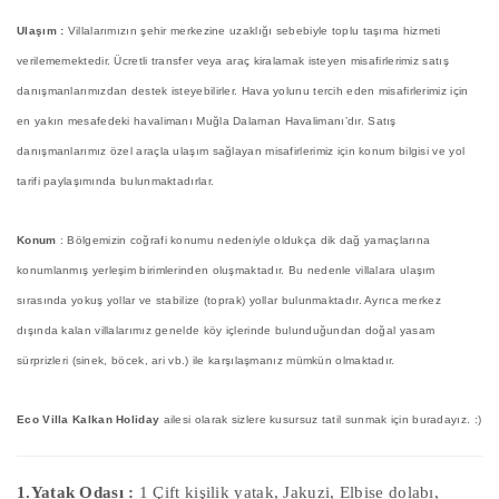
Ulaşım :
Villalarımızın şehir merkezine uzaklığı sebebiyle toplu taşıma hizmeti
verilememektedir. Ücretli transfer veya araç kiralamak isteyen misafirlerimiz satış
danışmanlarımızdan destek isteyebilirler. Hava yolunu tercih eden misafirlerimiz için
en yakın mesafedeki havalimanı Muğla Dalaman Havalimanı’dır. Satış
danışmanlarımız özel araçla ulaşım sağlayan misafirlerimiz için konum bilgisi ve yol
tarifi paylaşımında bulunmaktadırlar.
Konum
: Bölgemizin coğrafi konumu nedeniyle oldukça dik dağ yamaçlarına
konumlanmış yerleşim birimlerinden oluşmaktadır. Bu nedenle villalara ulaşım
sırasında yokuş yollar ve stabilize (toprak) yollar bulunmaktadır. Ayrıca merkez
dışında kalan villalarımız genelde köy içlerinde bulunduğundan doğal yasam
sürprizleri (sinek, böcek, ari vb.) ile karşılaşmanız mümkün olmaktadır.
Eco Villa Kalkan Holiday
ailesi olarak sizlere kusursuz tatil sunmak için buradayız. :)
1.Yatak Odası :
1 Çift kişilik yatak, Jakuzi, Elbise dolabı,