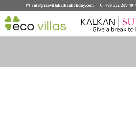
info@ecovillakalkanholiday.com
+90 532 289 40 