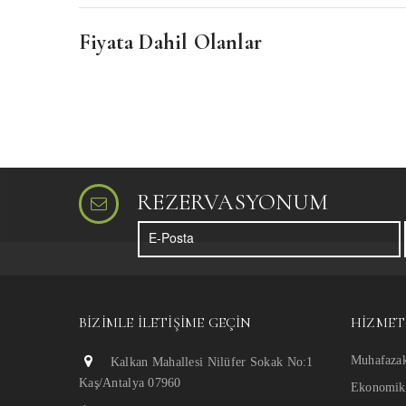
Fiyata Dahil Olanlar
REZERVASYONUM
BIZIMLE İLETIŞIME GEÇIN
HIZMET
Muhafazak
Kalkan Mahallesi Nilüfer Sokak No:1
Kaş/Antalya 07960
Ekonomik 