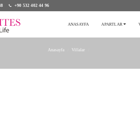
48
+90 532 402 44 96
ANASAYFA
APARTLAR
Anasayfa
Villalar